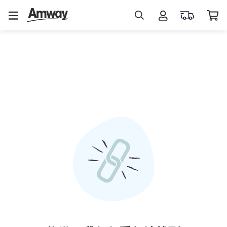
熱
門
搜
尋
蛋
白
素
益
生
菌
維
生
素
C