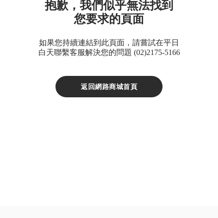
抱歉，我們似乎無法找到
D
您要求的頁面
鈣
片
如果您持續連結到此頁面，請嘗試在平日
Double
白天聯繫客服解決您的問題 (02)2175-5166
X
魚
返回網路商城首頁
油
XS