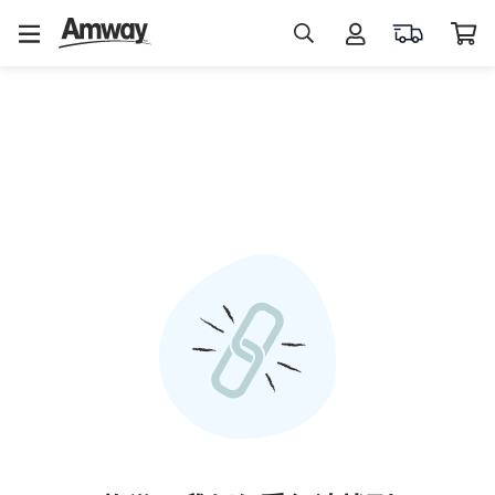
熱
門
搜
尋
蛋
白
素
益
生
菌
維
生
素
C