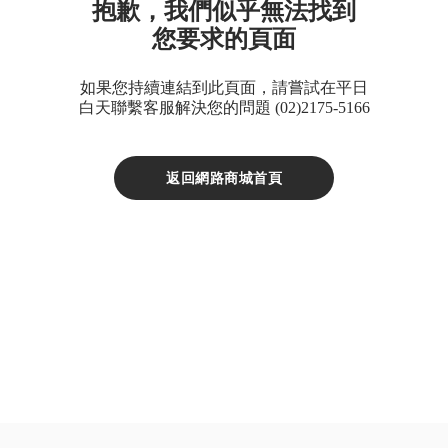
抱歉，我們似乎無法找到
D
您要求的頁面
鈣
片
如果您持續連結到此頁面，請嘗試在平日
Double
白天聯繫客服解決您的問題 (02)2175-5166
X
魚
返回網路商城首頁
油
XS