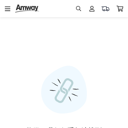
熱
門
搜
尋
蛋
白
素
益
生
菌
維
生
素
C