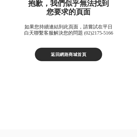
抱歉，我們似乎無法找到
D
您要求的頁面
鈣
片
如果您持續連結到此頁面，請嘗試在平日
Double
白天聯繫客服解決您的問題 (02)2175-5166
X
魚
返回網路商城首頁
油
XS